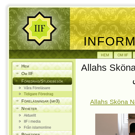
INFOR
HEM
OM IIF
Allahs Skön
Hem
Om IIF
Föredrag/Studiebesök
Våra Föreläsare
Tidigare Föredrag
Föreläsningar (mp3)
Nyheter
Aktuellt
IIF i media
Från islamonline
Bönetider