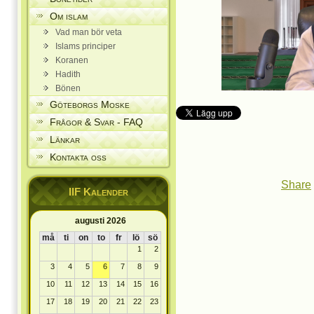
Om islam
Vad man bör veta
Islams principer
Koranen
Hadith
Bönen
Göteborgs Moske
Frågor & Svar - FAQ
Länkar
Kontakta oss
Share
IIF Kalender
augusti 2026
må
ti
on
to
fr
lö
sö
1
2
3
4
5
6
7
8
9
10
11
12
13
14
15
16
17
18
19
20
21
22
23