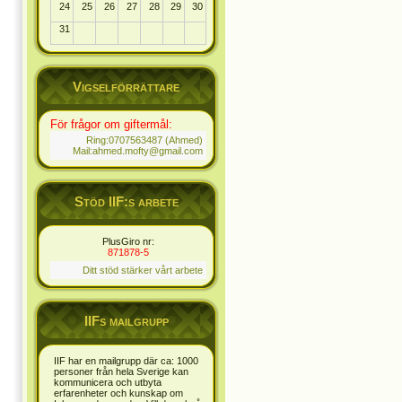
24
25
26
27
28
29
30
31
Vigselförrättare
För frågor om giftermål:
Ring:0707563487 (Ahmed)
Mail:ahmed.mofty@gmail.com
Stöd IIF:s arbete
PlusGiro nr:
871878-5
Ditt stöd stärker vårt arbete
IIFs mailgrupp
IIF har en mailgrupp där ca: 1000
personer från hela Sverige kan
kommunicera och utbyta
erfarenheter och kunskap om