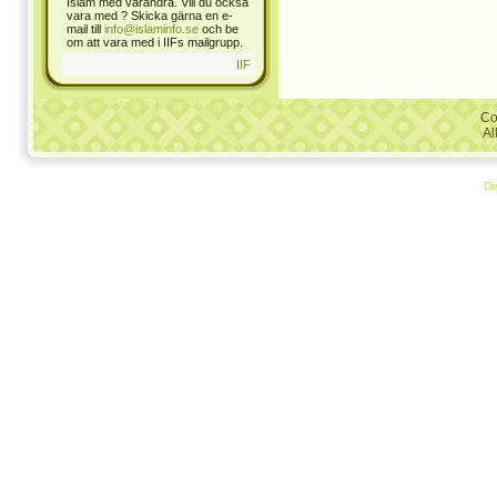
Islam med varandra. Vill du också
vara med ? Skicka gärna en e-
mail till
info@islaminfo.se
och be
om att vara med i IIFs mailgrupp.
IIF
Co
Al
De